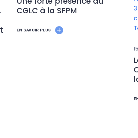
Une forte présence du
CGLC à la SFPM
,
t
EN SAVOIR PLUS
1
L
C
l
E