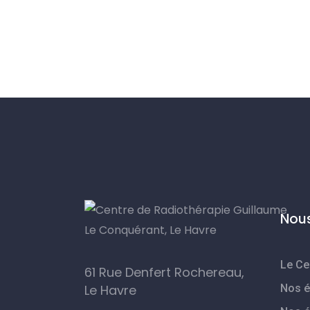
Nous
Le Ce
61 Rue Denfert Rochereau,
Le Havre
Nos é