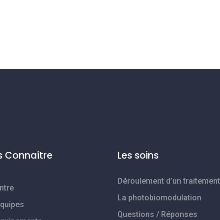
 Connaître
Les soins
Déroulement d’un traitement
ntre
La photobiomodulation
quipes
Questions / Réponses