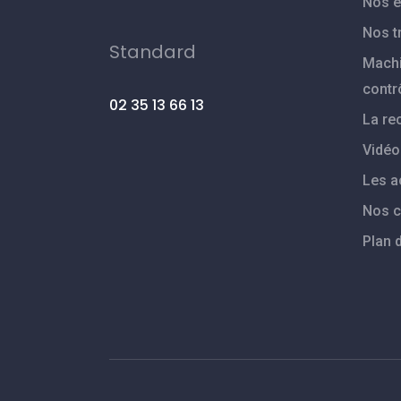
Nos é
Nos t
Standard
Machi
contr
02 35 13 66 13
La re
Vidéo
Les a
Nos 
Plan 