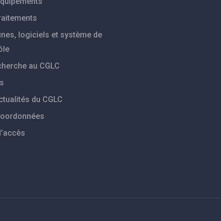
quipements
raitements
nes, logiciels et système de
ôle
cherche au CGLC
s
ctualités du CGLC
coordonnées
d’accès