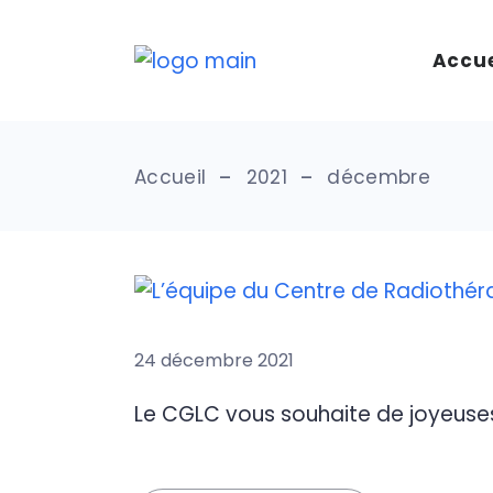
Skip
to
the
Accue
content
Accueil
2021
décembre
24 décembre 2021
Le CGLC vous souhaite de joyeuses 