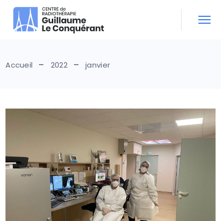
Skip
to
the
content
Accueil
2022
janvier